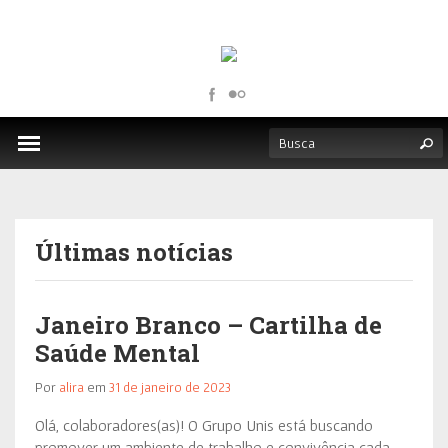
Últimas notícias
Janeiro Branco – Cartilha de
Saúde Mental
Por
alira
em
31 de janeiro de 2023
Olá, colaboradores(as)! O Grupo Unis está buscando
promover um ambiente de trabalho e convivência cada